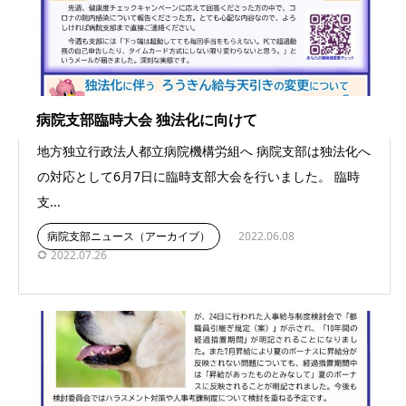
病院支部臨時大会 独法化に向けて
地方独立行政法人都立病院機構労組へ 病院支部は独法化へ
の対応として6月7日に臨時支部大会を行いました。 臨時
支...
病院支部ニュース（アーカイブ）
2022.06.08
2022.07.26