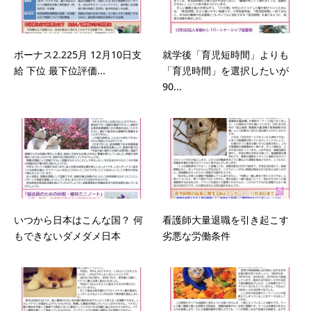
ボーナス2.225月 12月10日支
就学後「育児短時間」よりも
給 下位 最下位評価...
「育児時間」を選択したいが
90...
いつから日本はこんな国？ 何
看護師大量退職を引き起こす
もできないダメダメ日本
劣悪な労働条件