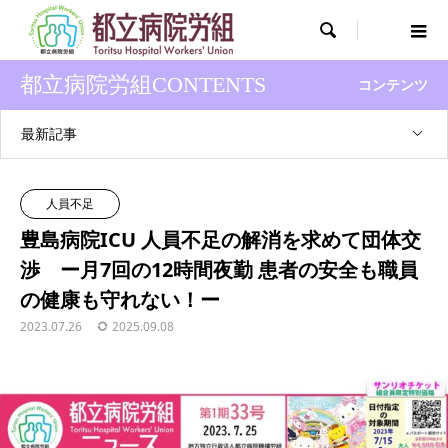

都立病院労組CONTENTS
コンテンツ
最新記事
人員不足
豊島病院ICU 人員不足の解消を求めて団体交
渉 ー月7回の12時間夜勤 患者の安全も職員
の健康も守れない！ー
2023.07.26
2025.09.08