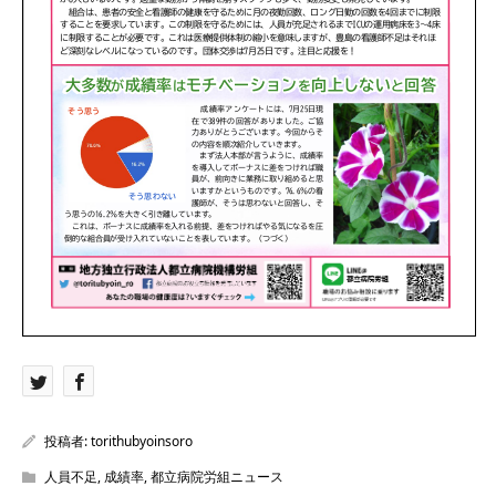
投稿者:
torithubyoinsoro
人員不足
,
成績率
,
都立病院労組ニュース