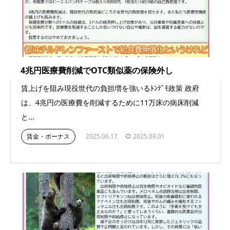
4兆円医療費削減でOTC類似薬の保険外し
賃上げを阻み現役世代の負担増を強いるﾄﾝﾃﾞﾓ政策 政府
は、4兆円の医療費を削減するために11万床の病床削減
と...
賃金・ボーナス
2025.06.17
2025.09.01