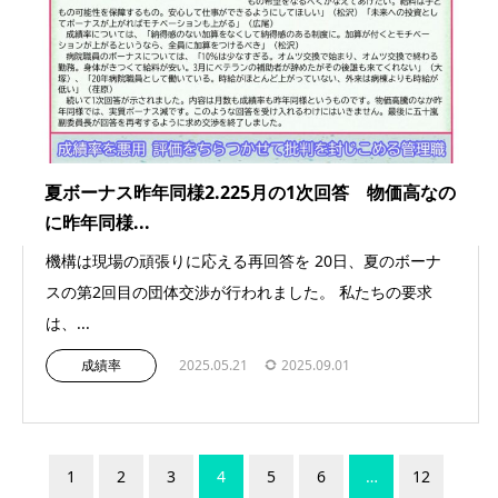
夏ボーナス昨年同様2.225月の1次回答 物価高なの
に昨年同様...
機構は現場の頑張りに応える再回答を 20日、夏のボーナ
スの第2回目の団体交渉が行われました。 私たちの要求
は、...
成績率
2025.05.21
2025.09.01
1
2
3
4
5
6
…
12