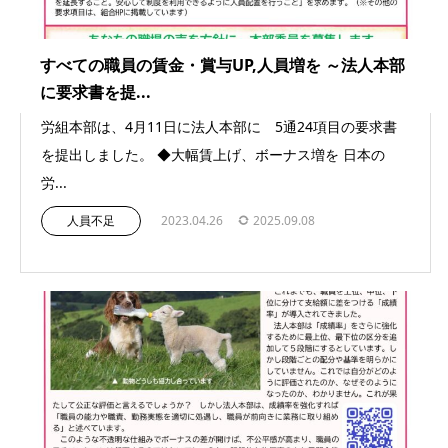
すべての職員の賃金・賞与UP,人員増を ～法人本部
に要求書を提...
労組本部は、4月11日に法人本部に 5通24項目の要求書
を提出しました。 ◆大幅賃上げ、ボーナス増を 日本の
労...
人員不足
2023.04.26
2025.09.08