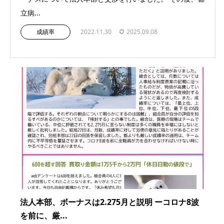
立病...
成績率
2022.11.30
2025.09.08
法人本部、ボーナスは2.275月と説明 ーコロナ8波
を前に、厳...